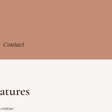
Contact
atures
n métier: