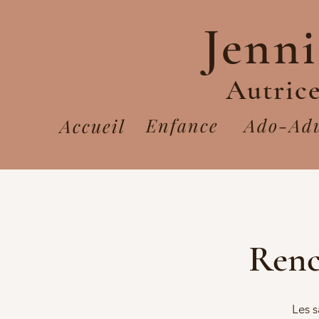
Jenn
Autrice
Enfance
Ado-Adu
Accueil
Renc
Les s