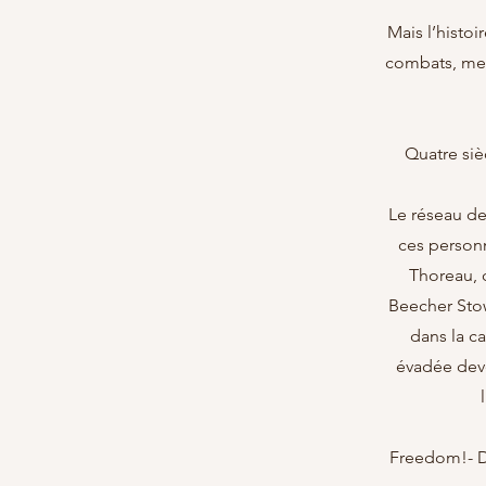
Mais l’histoi
combats, men
Quatre siè
Le réseau de
ces personn
Thoreau, 
Beecher Stow
dans la c
évadée deve
Freedom!- Da