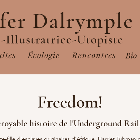
ifer Dalrymple
-Illustratrice-Utopiste
ltes
Écologie
Rencontres
Bio
Freedom!
croyable histoire de l'Underground Rai
tite-fille d'esclaves originaires d'Afrique, Harriet Tubman 