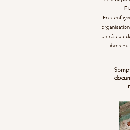
Et
En s'enfuya
organisation
un réseau de
libres du
Somptu
docume