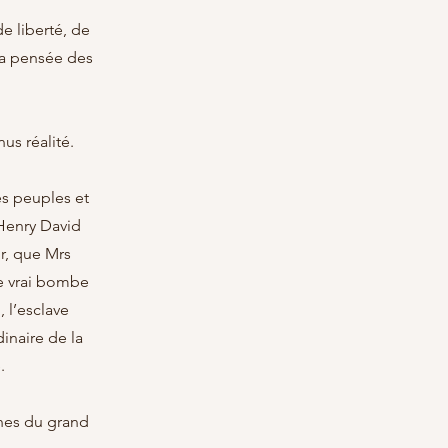
de liberté, de
la pensée des
us réalité.
es peuples et
 Henry David
r, que Mrs
ne vrai bombe
 l’esclave
inaire de la
.
nes du grand